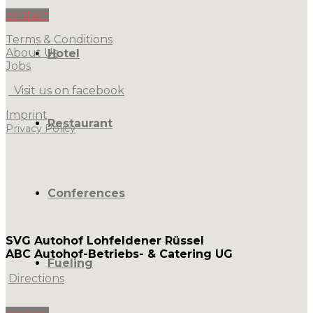
contact
Terms & Conditions
About Us
Hotel
Jobs
Visit us on facebook
Imprint
Restaurant
Privacy Policy
Conferences
SVG Autohof Lohfeldener Rüssel
ABC Autohof-Betriebs- & Catering UG
Fueling
Directions