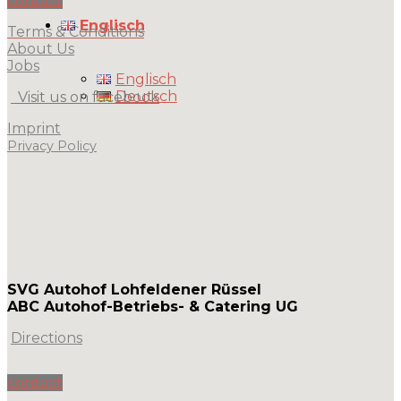
contact
Englisch
Terms & Conditions
About Us
Jobs
Englisch
Deutsch
Visit us on facebook
Imprint
Privacy Policy
SVG Autohof Lohfeldener Rüssel
ABC Autohof-Betriebs- & Catering UG
Directions
contact