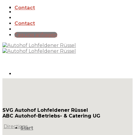
Skip
Contact
to
content
Contact
Tagung anfragen
SVG Autohof Lohfeldener Rüssel
ABC Autohof-Betriebs- & Catering UG
Directions
Start